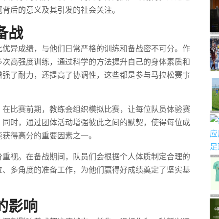
冠背后的意义及其引发的社会关注。
备战
此优异成绩，与他们日常严格的训练和备战密不可分。作
多次高强度训练，通过科学的方法提升自己的身体素质和
增强了耐力，还提高了协调性，这些都是参与马拉松赛事
。在比赛前期，教练会组织模拟比赛，让每位队员体验赛
。同时，通过团体活动增强彼此之间的默契，使得每位成
能获得高分的重要因素之一。
分重视。在备战期间，队员们会根据个人体质制定合理的
位、多角度的准备工作，为他们赢得好成绩奠定了坚实基
的影响