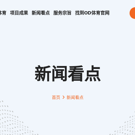
体育
项目成果
新闻看点
服务宗旨
找到
OD体育官网
新闻看点
首页
新闻看点