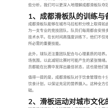
些分析，我们可以更深入地理解成都滑板队夺
1、成都滑板队的训练与
成都滑板队能够在城市马拉松积分榜上取得如
为一支专业的竞技团队，队员们每周都会安排
技术水平。在长时间高强度训练下，他们不仅
所必需的重要技能。
此外，球队还注重团队配合与心理素质的培养
场氛围，以此减轻比赛时可能产生的紧张情绪
员都能在比赛中发挥出最佳状态，这也是他们
值得一提的是，成都滑板队对于饮食管理也十
饮食计划，以保证充足的营养摄入。这种全方
础。
2、滑板运动对城市文化