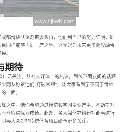
如成都滑板队逐渐崭露头角，他们用自己的努力证明，即
项目同样能够占据一席之地。这无疑为未来更多跨界融合
路径。
与期待
众广泛关注。从社交媒体上的热议，到线下朋友间的话题
少网友称赞他们“打破常规”，让大家看到了不同于传统
神的一面。
锻炼之中。他们希望通过模仿和学习专业选手，不断提升
队一样取得优异成绩。此外，各大媒体亦纷纷对此事进行
，引导大众对非传统体育项目给予更多关注。