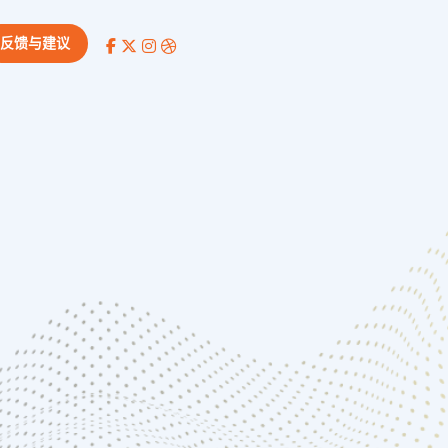
反馈与建议