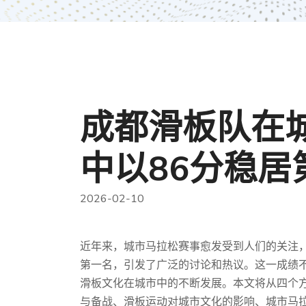
成都滑板队在
中以86分稳居
2026-02-10
近年来，城市马拉松赛事愈发受到人们的关注，
第一名，引发了广泛的讨论和热议。这一成绩
滑板文化在城市中的不断发展。本文将从四个
与备战、滑板运动对城市文化的影响、城市马