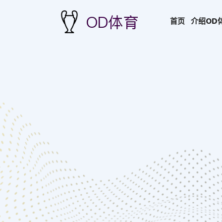
首页
介绍
OD